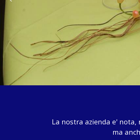
TOVAGLIE
TOVAGLIE
FORMINA
GOFFRATE
La nostra azienda e' nota, 
ma anche