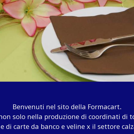
TOVAGLIETTE
FORMETTA -
TOVAGLIETTE
RUNNER
SUPERCOLOR
Benvenuti nel sito della Formacart.
non solo nella produzione di coordinati di t
 di carte da banco e veline x il settore calz