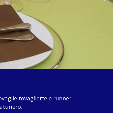
CARTE
VELINE
ACCOPPIATE
ovaglie tovagliette e runner
aturiero.