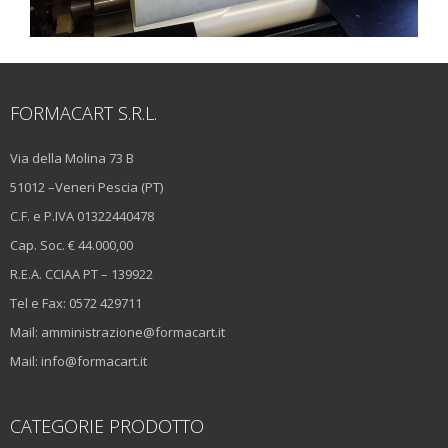
FORMACART S.R.L.
Via della Molina 73 B
51012 –Veneri Pescia (PT)
C.F. e P.IVA 01322440478
Cap. Soc. € 44.000,00
R.E.A. CCIAA PT – 139922
Tel e Fax: 0572 429711
Mail: amministrazione@formacart.it
Mail: info@formacart.it
CATEGORIE PRODOTTO